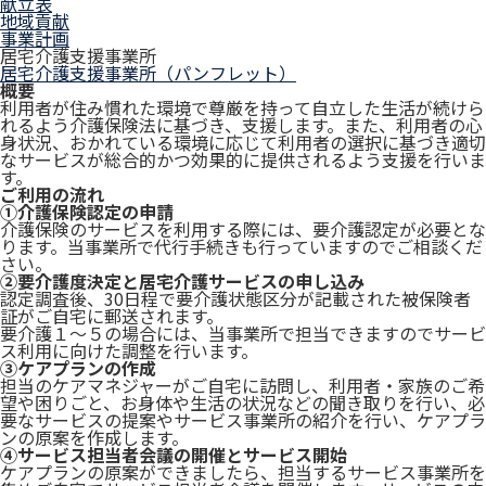
献立表
地域貢献
事業計画
居宅介護支援事業所
居宅介護支援事業所（パンフレット）
概要
利用者が住み慣れた環境で尊厳を持って自立した生活が続けら
れるよう介護保険法に基づき、支援します。また、利用者の心
身状況、おかれている環境に応じて利用者の選択に基づき適切
なサービスが総合的かつ効果的に提供されるよう支援を行いま
す。
ご利用の流れ
①介護保険認定の申請
介護保険のサービスを利用する際には、要介護認定が必要とな
ります。当事業所で代行手続きも行っていますのでご相談くだ
さい。
②要介護度決定と居宅介護サービスの申し込み
認定調査後、30日程で要介護状態区分が記載された被保険者
証がご自宅に郵送されます。
要介護１～５の場合には、当事業所で担当できますのでサービ
ス利用に向けた調整を行います。
③ケアプランの作成
担当のケアマネジャーがご自宅に訪問し、利用者・家族のご希
望や困りごと、お身体や生活の状況などの聞き取りを行い、必
要なサービスの提案やサービス事業所の紹介を行い、ケアプラ
ンの原案を作成します。
④サービス担当者会議の開催とサービス開始
ケアプランの原案ができましたら、担当するサービス事業所を