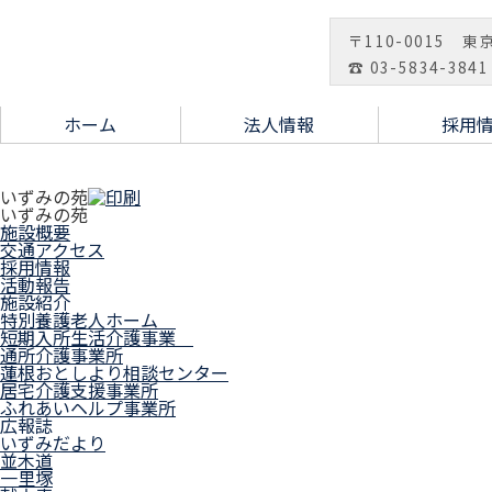
〒110-0015 東
☎ 03-5834-3841
ホーム
法人情報
採用
いずみの苑
いずみの苑
施設概要
交通アクセス
採用情報
活動報告
施設紹介
特別養護老人ホーム
短期入所生活介護事業
通所介護事業所
蓮根おとしより相談センター
居宅介護支援事業所
ふれあいヘルプ事業所
広報誌
いずみだより
並木道
一里塚