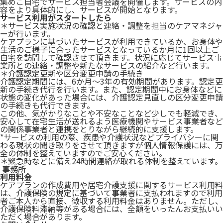
集めご自宅でサービス担当者会議を開催します。サービスの内
容をより具体的にし、サービスが開始となります。
サービス利用がスタートしたら
＊サービス実施状況の確認と連絡・調整を担当のケアマネジャ
ーが行います。
ケアプランに基づいたサービスが利用できているか、お身体や
生活のご様子に合ったサービスとなっているか月に1回以上ご
自宅を訪問して確認させて頂きます。状況に応じてサービス事
業所との連絡・調整や新たなサービスの紹介など行います。
＊介護認定更新や区分変更申請の手続き
介護認定期間には、6か月～3年の有効期間があります。認定更
新の手続き代行を行います。また、認定期間中にお身体などに
状態の変化があった場合には、介護認定見直しの区分変更申請
の手続きも代行できます。
この他、気がかりなことや不安なことなど少しでも軽減でき、
安心して在宅生活が送れるよう医療機関やサービス事業者など
の関係事業者と連携をとりながら継続的に支援します。
*サービスの利用の際、疾患や介護状況などプライバシーに関
わる現状の聞き取りをさせて頂きますが個人情報保護には、万
全の体制を整えていますのでご安心ください。
＊緊急時などに備え24時間連絡が取れる体制を整えています。
事務所
利用料金
ケアプランの作成費用や居宅介護支援に関するサービス利用料
は、介護保険の規定に基づいて事業者に支払われますので利用
者ご本人から直接、徴収する利用料金はありません。ただし、
介護保険料滞納等がある場合には、全額をいったんお支払いい
ただく場合があります。