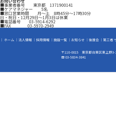
お問い合わせ
■事業者番号 東京都 1371900141
■ケアマネジャー 5名
■窓口営業時間 月～土 8時45分～17時30分
日・祝日・12月29日～1月3日は休業
■電話番号 03-5914-6292
■FAX 03-5970-2949
｜
ホーム
｜
法人情報
｜
採用情報
｜
施設一覧
｜
お知らせ
｜
後援会
｜
第三者 
〒110-0015 東京都台東区東上野3-1
☎ 03-5834-3841