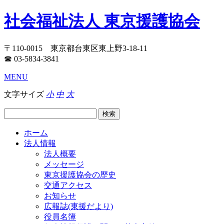
社会福祉法人 東京援護協会
〒110-0015 東京都台東区東上野3-18-11
☎ 03-5834-3841
MENU
文字サイズ
小
中
大
ホーム
法人情報
法人概要
メッセージ
東京援護協会の歴史
交通アクセス
お知らせ
広報誌(東援だより)
役員名簿