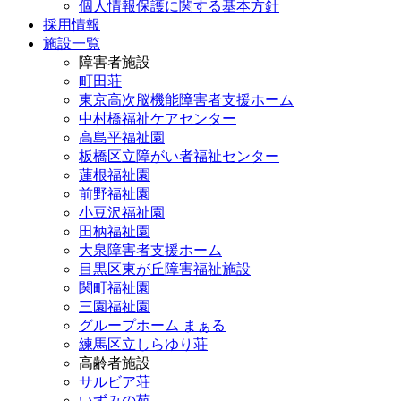
個人情報保護に関する基本方針
採用情報
施設一覧
障害者施設
町田荘
東京高次脳機能障害者支援ホーム
中村橋福祉ケアセンター
高島平福祉園
板橋区立障がい者福祉センター
蓮根福祉園
前野福祉園
小豆沢福祉園
田柄福祉園
大泉障害者支援ホーム
目黒区東が丘障害福祉施設
関町福祉園
三園福祉園
グループホーム まぁる
練馬区立しらゆり荘
高齢者施設
サルビア荘
いずみの苑