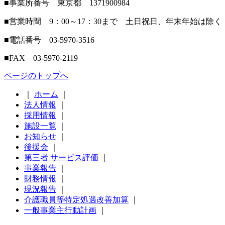
■事業所番号 東京都 1371900984
■営業時間 9：00～17：30まで 土日祝日、年末年始は除く
■電話番号 03-5970-3516
■FAX 03-5970-2119
ページのトップへ
｜
ホーム
｜
法人情報
｜
採用情報
｜
施設一覧
｜
お知らせ
｜
後援会
｜
第三者 サービス評価
｜
事業報告
｜
財務情報
｜
現況報告
｜
介護職員等特定処遇改善加算
｜
一般事業主行動計画
｜