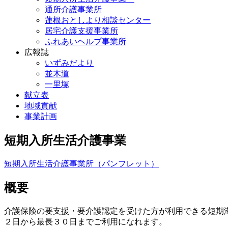
通所介護事業所
蓮根おとしより相談センター
居宅介護支援事業所
ふれあいヘルプ事業所
広報誌
いずみだより
並木道
一里塚
献立表
地域貢献
事業計画
短期入所生活介護事業
短期入所生活介護事業所（パンフレット）
概要
介護保険の要支援・要介護認定を受けた方が利用できる短期
２日から最長３０日までご利用になれます。