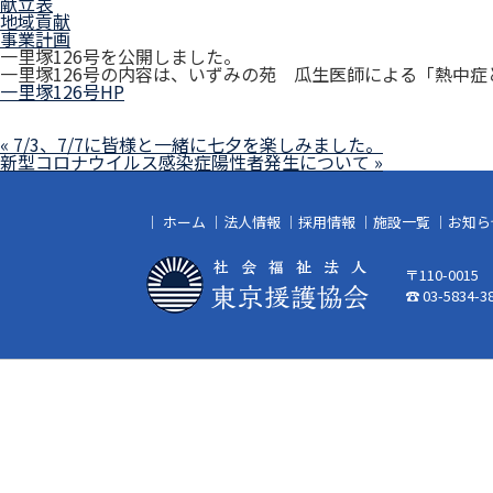
献立表
地域貢献
事業計画
一里塚126号を公開しました。
一里塚126号の内容は、いずみの苑 瓜生医師による「熱中症
一里塚126号HP
« 7/3、7/7に皆様と一緒に七夕を楽しみました。
新型コロナウイルス感染症陽性者発生について »
｜
ホーム
｜
法人情報
｜
採用情報
｜
施設一覧
｜
お知ら
〒110-001
☎ 03-5834-3