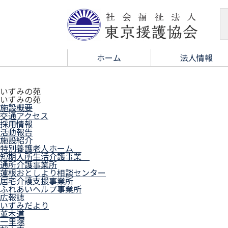
ホーム
法人情報
いずみの苑
いずみの苑
施設概要
交通アクセス
採用情報
活動報告
施設紹介
特別養護老人ホーム
短期入所生活介護事業
通所介護事業所
蓮根おとしより相談センター
居宅介護支援事業所
ふれあいヘルプ事業所
広報誌
いずみだより
並木道
一里塚