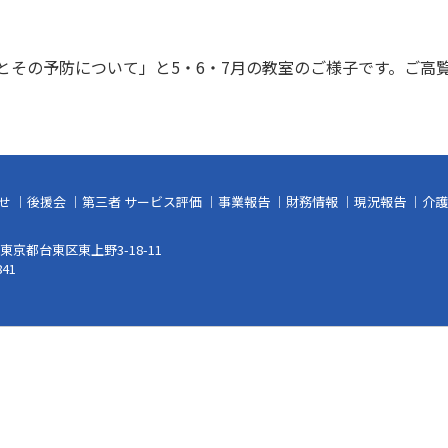
とその予防について」と5・6・7月の教室のご様子です。ご高
せ
｜
後援会
｜
第三者 サービス評価
｜
事業報告
｜
財務情報
｜
現況報告
｜
介護
5 東京都台東区東上野3-18-11
841