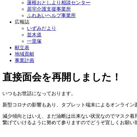
蓮根おとしより相談センター
居宅介護支援事業所
ふれあいヘルプ事業所
広報誌
いずみだより
並木道
一里塚
献立表
地域貢献
事業計画
直接面会を再開しました！
いつもお世話になっております。
新型コロナの影響もあり、タブレット端末によるオンライン
減少傾向とはいえ、まだ油断は出来ない状況なのでマスク着
繋げていけるように努めて参りますのでどうぞ宜しくお願い