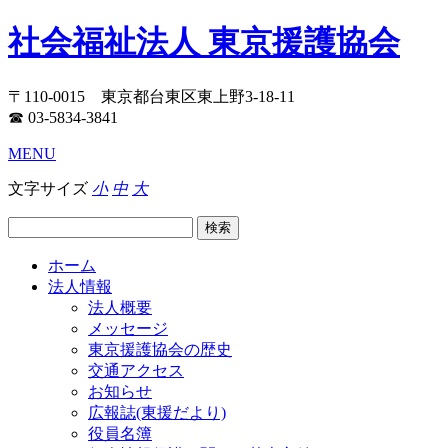
社会福祉法人 東京援護協会
〒110-0015 東京都台東区東上野3-18-11
☎ 03-5834-3841
MENU
文字サイズ
小
中
大
ホーム
法人情報
法人概要
メッセージ
東京援護協会の歴史
交通アクセス
お知らせ
広報誌(東援だより)
役員名簿