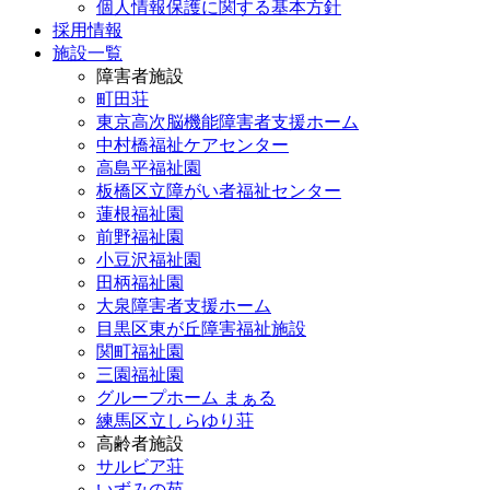
個人情報保護に関する基本方針
採用情報
施設一覧
障害者施設
町田荘
東京高次脳機能障害者支援ホーム
中村橋福祉ケアセンター
高島平福祉園
板橋区立障がい者福祉センター
蓮根福祉園
前野福祉園
小豆沢福祉園
田柄福祉園
大泉障害者支援ホーム
目黒区東が丘障害福祉施設
関町福祉園
三園福祉園
グループホーム まぁる
練馬区立しらゆり荘
高齢者施設
サルビア荘
いずみの苑