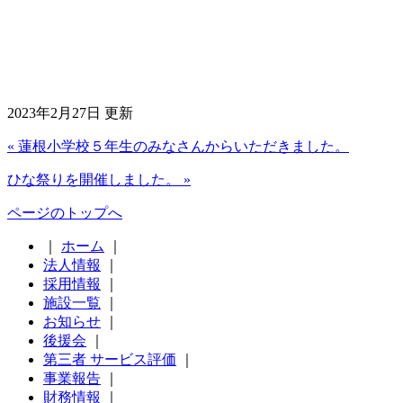
2023年2月27日 更新
« 蓮根小学校５年生のみなさんからいただきました。
ひな祭りを開催しました。 »
ページのトップへ
｜
ホーム
｜
法人情報
｜
採用情報
｜
施設一覧
｜
お知らせ
｜
後援会
｜
第三者 サービス評価
｜
事業報告
｜
財務情報
｜