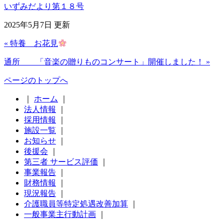
いずみだより第１８号
2025年5月7日 更新
« 特養 お花見
通所 「音楽の贈りものコンサート」開催しました！ »
ページのトップへ
｜
ホーム
｜
法人情報
｜
採用情報
｜
施設一覧
｜
お知らせ
｜
後援会
｜
第三者 サービス評価
｜
事業報告
｜
財務情報
｜
現況報告
｜
介護職員等特定処遇改善加算
｜
一般事業主行動計画
｜