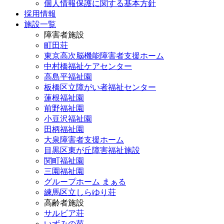
個人情報保護に関する基本方針
採用情報
施設一覧
障害者施設
町田荘
東京高次脳機能障害者支援ホーム
中村橋福祉ケアセンター
高島平福祉園
板橋区立障がい者福祉センター
蓮根福祉園
前野福祉園
小豆沢福祉園
田柄福祉園
大泉障害者支援ホーム
目黒区東が丘障害福祉施設
関町福祉園
三園福祉園
グループホーム まぁる
練馬区立しらゆり荘
高齢者施設
サルビア荘
いずみの苑