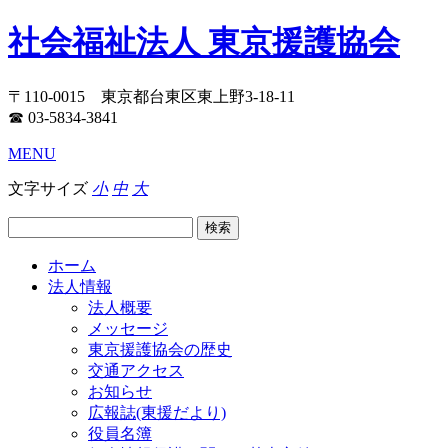
社会福祉法人 東京援護協会
〒110-0015 東京都台東区東上野3-18-11
☎ 03-5834-3841
MENU
文字サイズ
小
中
大
ホーム
法人情報
法人概要
メッセージ
東京援護協会の歴史
交通アクセス
お知らせ
広報誌(東援だより)
役員名簿