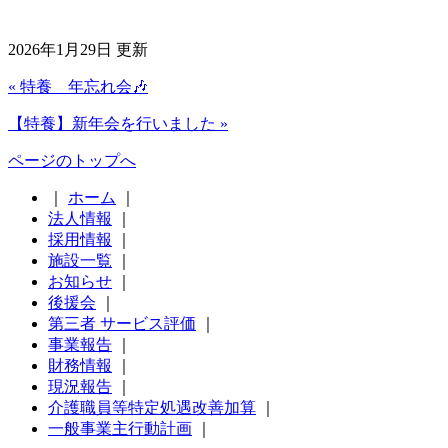
2026年1月29日 更新
« 特養 年忘れ会🎶
【特養】新年会を行いました »
ページのトップへ
｜
ホーム
｜
法人情報
｜
採用情報
｜
施設一覧
｜
お知らせ
｜
後援会
｜
第三者 サービス評価
｜
事業報告
｜
財務情報
｜
現況報告
｜
介護職員等特定処遇改善加算
｜
一般事業主行動計画
｜