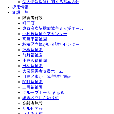
個人情報保護に関する基本方針
採用情報
施設一覧
障害者施設
町田荘
東京高次脳機能障害者支援ホーム
中村橋福祉ケアセンター
高島平福祉園
板橋区立障がい者福祉センター
蓮根福祉園
前野福祉園
小豆沢福祉園
田柄福祉園
大泉障害者支援ホーム
目黒区東が丘障害福祉施設
関町福祉園
三園福祉園
グループホーム まぁる
練馬区立しらゆり荘
高齢者施設
サルビア荘
いずみの苑