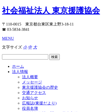
社会福祉法人 東京援護協会
〒110-0015 東京都台東区東上野3-18-11
☎ 03-5834-3841
MENU
文字サイズ
小
中
大
ホーム
法人情報
法人概要
メッセージ
東京援護協会の歴史
交通アクセス
お知らせ
広報誌(東援だより)
役員名簿