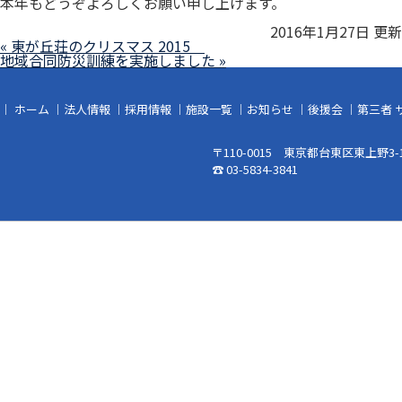
本年もどうぞよろしくお願い申し上げます。
2016年1月27日 更新
« 東が丘荘のクリスマス 2015
地域合同防災訓練を実施しました »
｜
ホーム
｜
法人情報
｜
採用情報
｜
施設一覧
｜
お知らせ
｜
後援会
｜
第三者 
〒110-0015 東京都台東区東上野3-1
☎ 03-5834-3841