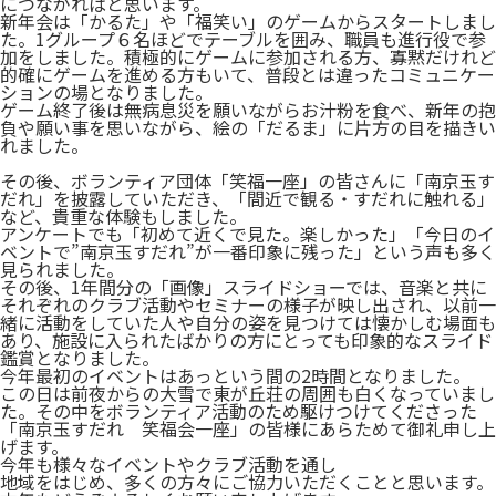
につながればと思います。
新年会は「かるた」や「福笑い」のゲームからスタートしまし
た。1グループ６名ほどでテーブルを囲み、職員も進行役で参
加をしました。積極的にゲームに参加される方、寡黙だけれど
的確にゲームを進める方もいて、普段とは違ったコミュニケー
ションの場となりました。
ゲーム終了後は無病息災を願いながらお汁粉を食べ、新年の抱
負や願い事を思いながら、絵の「だるま」に片方の目を描きい
れました。
その後、ボランティア団体「笑福一座」の皆さんに「南京玉す
だれ」を披露していただき、「間近で観る・すだれに触れる」
など、貴重な体験もしました。
アンケートでも「初めて近くで見た。楽しかった」「今日のイ
ベントで”南京玉すだれ”が一番印象に残った」という声も多く
見られました。
その後、1年間分の「画像」スライドショーでは、音楽と共に
それぞれのクラブ活動やセミナーの様子が映し出され、以前一
緒に活動をしていた人や自分の姿を見つけては懐かしむ場面も
あり、施設に入られたばかりの方にとっても印象的なスライド
鑑賞となりました。
今年最初のイベントはあっという間の2時間となりました。
この日は前夜からの大雪で東が丘荘の周囲も白くなっていまし
た。その中をボランティア活動のため駆けつけてくださった
「南京玉すだれ 笑福会一座」の皆様にあらためて御礼申し上
げます。
今年も様々なイベントやクラブ活動を通し
地域をはじめ、多くの方々にご協力いただくことと思います。