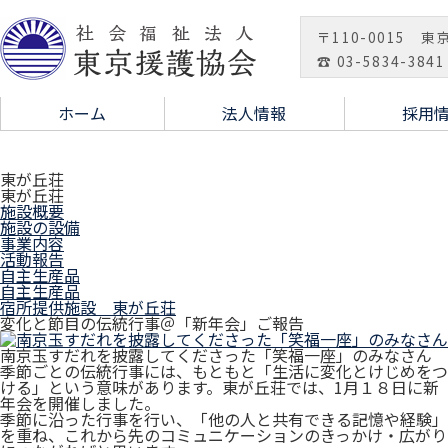
〒110-0015 東
☎ 03-5834-3841
ホーム
法人情報
採用
東が丘荘
東が丘荘
施設概要
施設の設備
事業内容
活動報告
自主生産品
自主生産品
宿所提供施設 東が丘荘
変化と節目の伝統行事＠「新年会」ご報告
南京玉すだれを披露してくださった「笑福一座」のみなさん
季節ごとの伝統行事には、もともと「生活に変化とけじめをつ
ける」という意味があります。東が丘荘では、1月１８日に新
年会を開催しました。
季節に沿った行事を行い、「他の人と共有できる記憶や経験」
を重ね、これから先のコミュニケーションのきっかけ・広がり