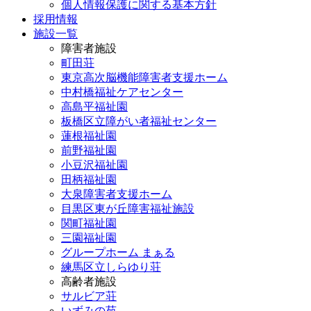
個人情報保護に関する基本方針
採用情報
施設一覧
障害者施設
町田荘
東京高次脳機能障害者支援ホーム
中村橋福祉ケアセンター
高島平福祉園
板橋区立障がい者福祉センター
蓮根福祉園
前野福祉園
小豆沢福祉園
田柄福祉園
大泉障害者支援ホーム
目黒区東が丘障害福祉施設
関町福祉園
三園福祉園
グループホーム まぁる
練馬区立しらゆり荘
高齢者施設
サルビア荘
いずみの苑