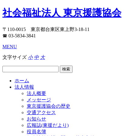
社会福祉法人 東京援護協会
〒110-0015 東京都台東区東上野3-18-11
☎ 03-5834-3841
MENU
文字サイズ
小
中
大
ホーム
法人情報
法人概要
メッセージ
東京援護協会の歴史
交通アクセス
お知らせ
広報誌(東援だより)
役員名簿