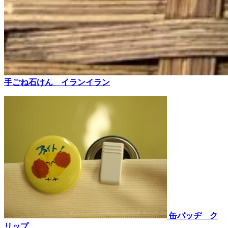
手ごね石けん イランイラン
缶バッヂ ク
リップ