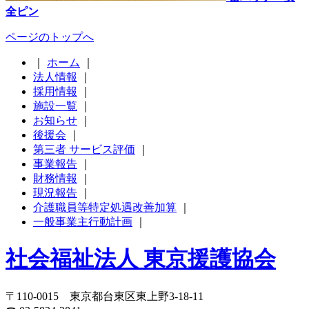
全ピン
ページのトップへ
｜
ホーム
｜
法人情報
｜
採用情報
｜
施設一覧
｜
お知らせ
｜
後援会
｜
第三者 サービス評価
｜
事業報告
｜
財務情報
｜
現況報告
｜
介護職員等特定処遇改善加算
｜
一般事業主行動計画
｜
社会福祉法人 東京援護協会
〒110-0015 東京都台東区東上野3-18-11