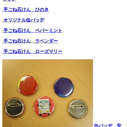
手ごね石けん ひのき
オリジナル缶バッヂ
手ごね石けん ペパーミント
手ごね石けん ラベンダー
手ごね石けん ローズマリー
缶バッヂ 安