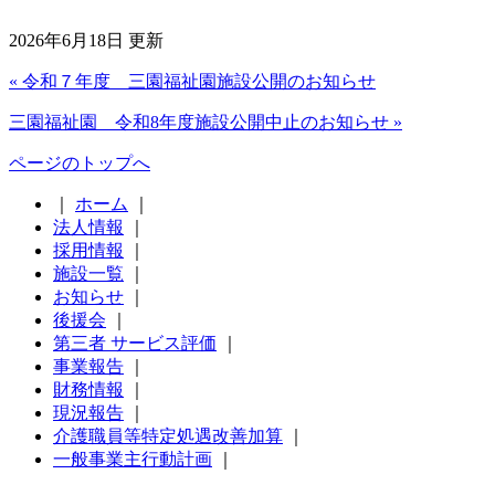
2026年6月18日 更新
« 令和７年度 三園福祉園施設公開のお知らせ
三園福祉園 令和8年度施設公開中止のお知らせ »
ページのトップへ
｜
ホーム
｜
法人情報
｜
採用情報
｜
施設一覧
｜
お知らせ
｜
後援会
｜
第三者 サービス評価
｜
事業報告
｜
財務情報
｜
現況報告
｜
介護職員等特定処遇改善加算
｜
一般事業主行動計画
｜