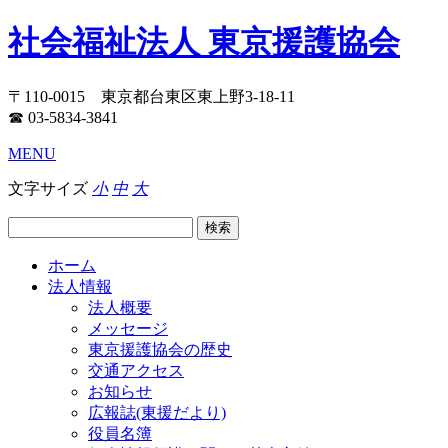
社会福祉法人 東京援護協会
〒110-0015 東京都台東区東上野3-18-11
☎ 03-5834-3841
MENU
文字サイズ
小
中
大
ホーム
法人情報
法人概要
メッセージ
東京援護協会の歴史
交通アクセス
お知らせ
広報誌(東援だより)
役員名簿