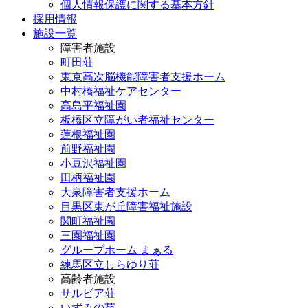
個人情報保護に関する基本方針
採用情報
施設一覧
障害者施設
町田荘
東京高次脳機能障害者支援ホーム
中村橋福祉ケアセンター
高島平福祉園
板橋区立障がい者福祉センター
蓮根福祉園
前野福祉園
小豆沢福祉園
田柄福祉園
大泉障害者支援ホーム
目黒区東が丘障害福祉施設
関町福祉園
三園福祉園
グループホーム まぁる
練馬区立しらゆり荘
高齢者施設
サルビア荘
いずみの苑