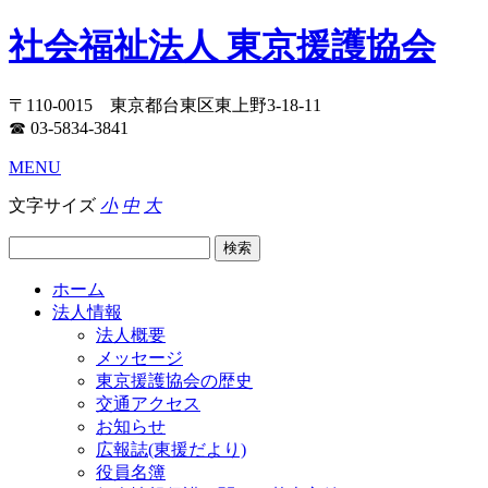
社会福祉法人 東京援護協会
〒110-0015 東京都台東区東上野3-18-11
☎ 03-5834-3841
MENU
文字サイズ
小
中
大
ホーム
法人情報
法人概要
メッセージ
東京援護協会の歴史
交通アクセス
お知らせ
広報誌(東援だより)
役員名簿