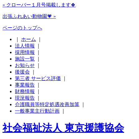
« クローバー１月号掲載します🍀
出張ふれあい動物園💗 »
ページのトップへ
｜
ホーム
｜
法人情報
｜
採用情報
｜
施設一覧
｜
お知らせ
｜
後援会
｜
第三者 サービス評価
｜
事業報告
｜
財務情報
｜
現況報告
｜
介護職員等特定処遇改善加算
｜
一般事業主行動計画
｜
社会福祉法人 東京援護協会