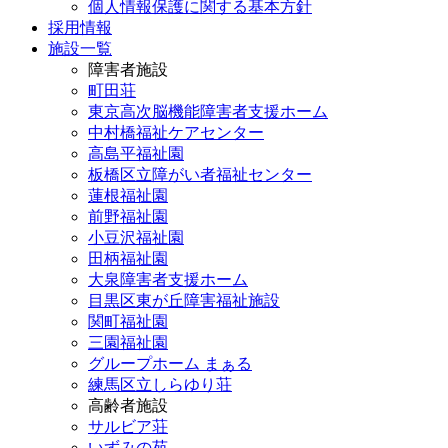
個人情報保護に関する基本方針
採用情報
施設一覧
障害者施設
町田荘
東京高次脳機能障害者支援ホーム
中村橋福祉ケアセンター
高島平福祉園
板橋区立障がい者福祉センター
蓮根福祉園
前野福祉園
小豆沢福祉園
田柄福祉園
大泉障害者支援ホーム
目黒区東が丘障害福祉施設
関町福祉園
三園福祉園
グループホーム まぁる
練馬区立しらゆり荘
高齢者施設
サルビア荘
いずみの苑