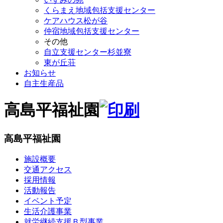
くらまえ地域包括支援センター
ケアハウス松が谷
仲宿地域包括支援センター
その他
自立支援センター杉並寮
東が丘荘
お知らせ
自主生産品
高島平福祉園
高島平福祉園
施設概要
交通アクセス
採用情報
活動報告
イベント予定
生活介護事業
就労継続支援Ｂ型事業