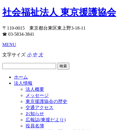
社会福祉法人 東京援護協会
〒110-0015 東京都台東区東上野3-18-11
☎ 03-5834-3841
MENU
文字サイズ
小
中
大
ホーム
法人情報
法人概要
メッセージ
東京援護協会の歴史
交通アクセス
お知らせ
広報誌(東援だより)
役員名簿