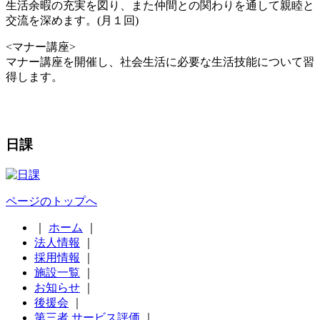
生活余暇の充実を図り、また仲間との関わりを通して親睦と
交流を深めます。(月１回)
<マナー講座>
マナー講座を開催し、社会生活に必要な生活技能について習
得します。
日課
ページのトップへ
｜
ホーム
｜
法人情報
｜
採用情報
｜
施設一覧
｜
お知らせ
｜
後援会
｜
第三者 サービス評価
｜