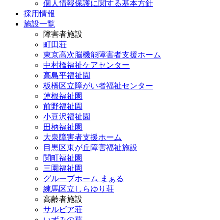
個人情報保護に関する基本方針
採用情報
施設一覧
障害者施設
町田荘
東京高次脳機能障害者支援ホーム
中村橋福祉ケアセンター
高島平福祉園
板橋区立障がい者福祉センター
蓮根福祉園
前野福祉園
小豆沢福祉園
田柄福祉園
大泉障害者支援ホーム
目黒区東が丘障害福祉施設
関町福祉園
三園福祉園
グループホーム まぁる
練馬区立しらゆり荘
高齢者施設
サルビア荘
いずみの苑