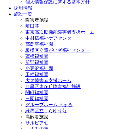
個人情報保護に関する基本方針
採用情報
施設一覧
障害者施設
町田荘
東京高次脳機能障害者支援ホーム
中村橋福祉ケアセンター
高島平福祉園
板橋区立障がい者福祉センター
蓮根福祉園
前野福祉園
小豆沢福祉園
田柄福祉園
大泉障害者支援ホーム
目黒区東が丘障害福祉施設
関町福祉園
三園福祉園
グループホーム まぁる
練馬区立しらゆり荘
高齢者施設
サルビア荘
いずみの苑