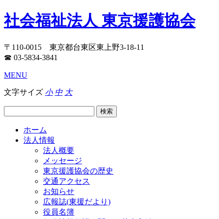
社会福祉法人 東京援護協会
〒110-0015 東京都台東区東上野3-18-11
☎ 03-5834-3841
MENU
文字サイズ
小
中
大
ホーム
法人情報
法人概要
メッセージ
東京援護協会の歴史
交通アクセス
お知らせ
広報誌(東援だより)
役員名簿