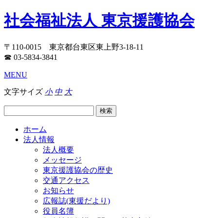
社会福祉法人 東京援護協会
〒110-0015 東京都台東区東上野3-18-11
☎ 03-5834-3841
MENU
文字サイズ
小
中
大
ホーム
法人情報
法人概要
メッセージ
東京援護協会の歴史
交通アクセス
お知らせ
広報誌(東援だより)
役員名簿