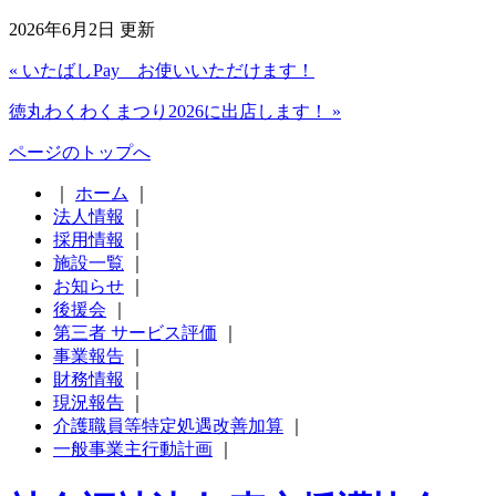
2026年6月2日 更新
« いたばしPay お使いいただけます！
徳丸わくわくまつり2026に出店します！ »
ページのトップへ
｜
ホーム
｜
法人情報
｜
採用情報
｜
施設一覧
｜
お知らせ
｜
後援会
｜
第三者 サービス評価
｜
事業報告
｜
財務情報
｜
現況報告
｜
介護職員等特定処遇改善加算
｜
一般事業主行動計画
｜