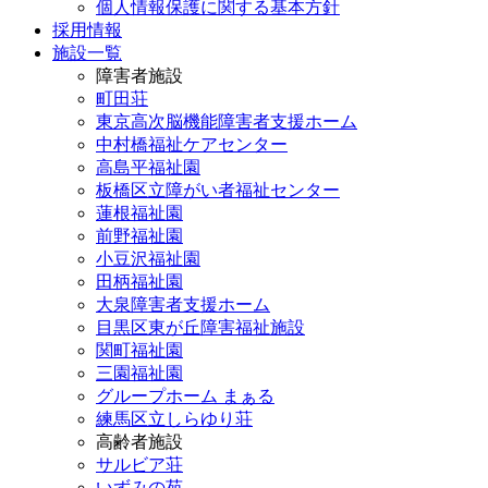
個人情報保護に関する基本方針
採用情報
施設一覧
障害者施設
町田荘
東京高次脳機能障害者支援ホーム
中村橋福祉ケアセンター
高島平福祉園
板橋区立障がい者福祉センター
蓮根福祉園
前野福祉園
小豆沢福祉園
田柄福祉園
大泉障害者支援ホーム
目黒区東が丘障害福祉施設
関町福祉園
三園福祉園
グループホーム まぁる
練馬区立しらゆり荘
高齢者施設
サルビア荘
いずみの苑