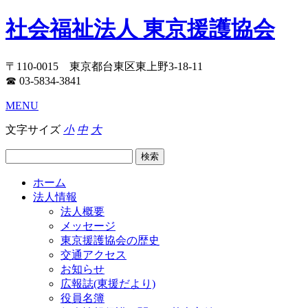
社会福祉法人 東京援護協会
〒110-0015 東京都台東区東上野3-18-11
☎ 03-5834-3841
MENU
文字サイズ
小
中
大
ホーム
法人情報
法人概要
メッセージ
東京援護協会の歴史
交通アクセス
お知らせ
広報誌(東援だより)
役員名簿