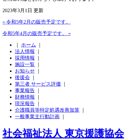
2023年3月1日 更新
« 令和5年2月の販売予定です。
令和5年4月の販売予定です。 »
｜
ホーム
｜
法人情報
｜
採用情報
｜
施設一覧
｜
お知らせ
｜
後援会
｜
第三者 サービス評価
｜
事業報告
｜
財務情報
｜
現況報告
｜
介護職員等特定処遇改善加算
｜
一般事業主行動計画
｜
社会福祉法人 東京援護協会