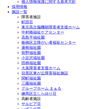
個人情報保護に関する基本方針
採用情報
施設一覧
障害者施設
町田荘
東京高次脳機能障害者支援ホーム
中村橋福祉ケアセンター
高島平福祉園
板橋区立障がい者福祉センター
蓮根福祉園
前野福祉園
小豆沢福祉園
田柄福祉園
大泉障害者支援ホーム
目黒区東が丘障害福祉施設
関町福祉園
三園福祉園
グループホーム まぁる
練馬区立しらゆり荘
高齢者施設
サルビア荘
いずみの苑