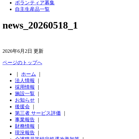
ボランティア募集
自主生産品一覧
news_20260518_1
2026年6月2日 更新
ページのトップへ
｜
ホーム
｜
法人情報
｜
採用情報
｜
施設一覧
｜
お知らせ
｜
後援会
｜
第三者 サービス評価
｜
事業報告
｜
財務情報
｜
現況報告
｜