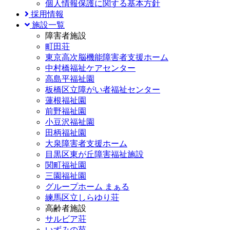
個人情報保護に関する基本方針
採用情報
施設一覧
障害者施設
町田荘
東京高次脳機能障害者支援ホーム
中村橋福祉ケアセンター
高島平福祉園
板橋区立障がい者福祉センター
蓮根福祉園
前野福祉園
小豆沢福祉園
田柄福祉園
大泉障害者支援ホーム
目黒区東が丘障害福祉施設
関町福祉園
三園福祉園
グループホーム まぁる
練馬区立しらゆり荘
高齢者施設
サルビア荘
いずみの苑