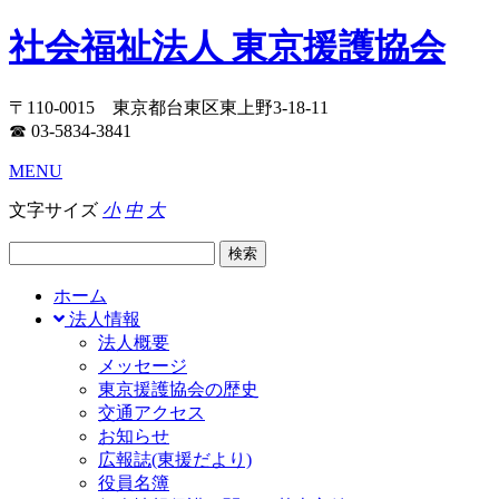
社会福祉法人 東京援護協会
〒110-0015 東京都台東区東上野3-18-11
☎ 03-5834-3841
MENU
文字サイズ
小
中
大
ホーム
法人情報
法人概要
メッセージ
東京援護協会の歴史
交通アクセス
お知らせ
広報誌(東援だより)
役員名簿