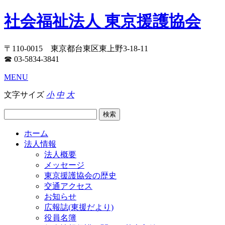
社会福祉法人 東京援護協会
〒110-0015 東京都台東区東上野3-18-11
☎ 03-5834-3841
MENU
文字サイズ
小
中
大
ホーム
法人情報
法人概要
メッセージ
東京援護協会の歴史
交通アクセス
お知らせ
広報誌(東援だより)
役員名簿