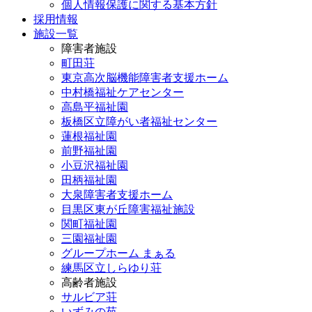
個人情報保護に関する基本方針
採用情報
施設一覧
障害者施設
町田荘
東京高次脳機能障害者支援ホーム
中村橋福祉ケアセンター
高島平福祉園
板橋区立障がい者福祉センター
蓮根福祉園
前野福祉園
小豆沢福祉園
田柄福祉園
大泉障害者支援ホーム
目黒区東が丘障害福祉施設
関町福祉園
三園福祉園
グループホーム まぁる
練馬区立しらゆり荘
高齢者施設
サルビア荘
いずみの苑