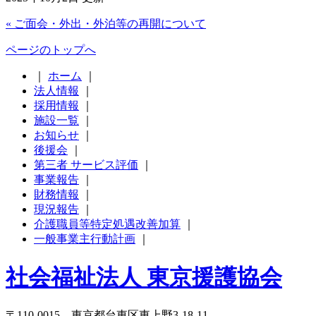
« ご面会・外出・外泊等の再開について
ページのトップへ
｜
ホーム
｜
法人情報
｜
採用情報
｜
施設一覧
｜
お知らせ
｜
後援会
｜
第三者 サービス評価
｜
事業報告
｜
財務情報
｜
現況報告
｜
介護職員等特定処遇改善加算
｜
一般事業主行動計画
｜
社会福祉法人 東京援護協会
〒110-0015 東京都台東区東上野3-18-11