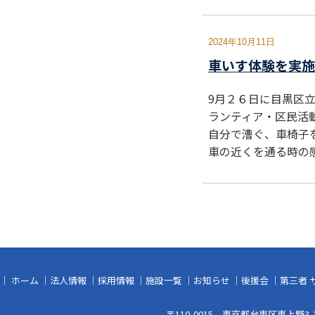
2024年10月11日
車いす体験を実施
9月２６日に目黒区
ランティア・区民活
自分で漕ぐ、車椅子
車の近くを通る時の
｜
ホーム
｜
法人情報
｜
採用情報
｜
施設一覧
｜
お知らせ
｜
後援会
｜
第三者 
〒110-0015 東京都台東区東上野3-1