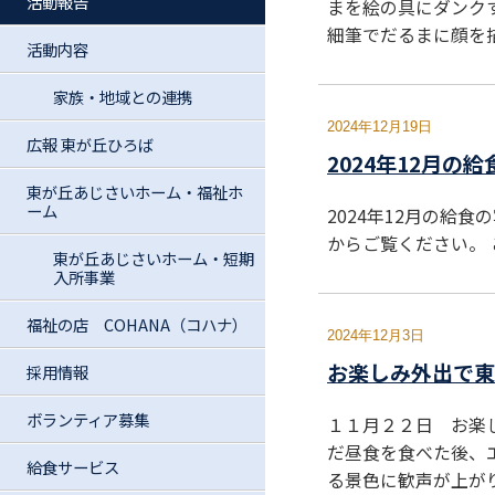
活動報告
まを絵の具にダンク
細筆でだるまに顔を
活動内容
家族・地域との連携
2024年12月19日
広報 東が丘ひろば
2024年12月の
東が丘あじさいホーム・福祉ホ
ーム
2024年12月の給
からご覧ください。
東が丘あじさいホーム・短期
入所事業
福祉の店 COHANA（コハナ）
2024年12月3日
お楽しみ外出で東
採用情報
ボランティア募集
１１月２２日 お楽
だ昼食を食べた後、
給食サービス
る景色に歓声が上が