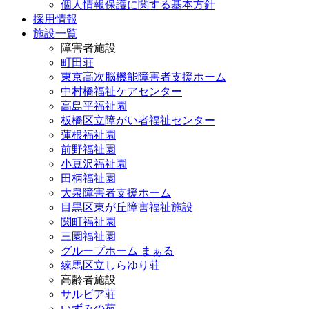
個人情報保護に関する基本方針
採用情報
施設一覧
障害者施設
町田荘
東京高次脳機能障害者支援ホーム
中村橋福祉ケアセンター
高島平福祉園
板橋区立障がい者福祉センター
蓮根福祉園
前野福祉園
小豆沢福祉園
田柄福祉園
大泉障害者支援ホーム
目黒区東が丘障害福祉施設
関町福祉園
三園福祉園
グループホーム まぁる
練馬区立しらゆり荘
高齢者施設
サルビア荘
いずみの苑