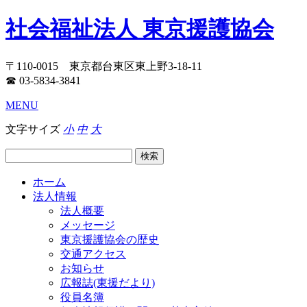
社会福祉法人 東京援護協会
〒110-0015 東京都台東区東上野3-18-11
☎ 03-5834-3841
MENU
文字サイズ
小
中
大
ホーム
法人情報
法人概要
メッセージ
東京援護協会の歴史
交通アクセス
お知らせ
広報誌(東援だより)
役員名簿