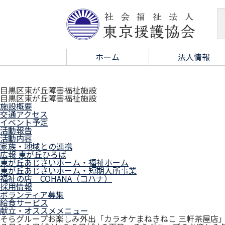
ホーム
法人情報
目黒区東が丘障害福祉施設
目黒区東が丘障害福祉施設
施設概要
交通アクセス
イベント予定
活動報告
活動内容
家族・地域との連携
広報 東が丘ひろば
東が丘あじさいホーム・福祉ホーム
東が丘あじさいホーム・短期入所事業
福祉の店 COHANA（コハナ）
採用情報
ボランティア募集
給食サービス
献立・オススメメニュー
そらグループお楽しみ外出「カラオケまねきねこ 三軒茶屋店